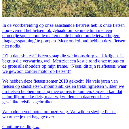
In de voorbereiding op onze aanstaande fietsreis heb ik onze fietsen
nog even uit het fietsenhok gehaald om ze in de tuin met een
emmertje sop schoon te maken en de banden op de ietwat hogere
‘bagage-spanning’ te pompen. Meer onderhoud hebben deze fietsen
niet nodig.
“Zijn dat e-bikes?” is een vraag die we in ons dorp vaak krijgen. Ik
begrijp die verwarring wel. Men ziet een kastje rond onze trapas en
de grote alleshouders op mijn frame. “Neen, dit zijn reisfietsen, waar
we gewoon zonder motor op fietsen!”
We hebben deze fietsen zomer 2018 gekocht. Na vele jaren van
fietsen op stadsfietsen, mountainbikes en trekkingfietsen wilden we
nu fietsen hebben om lang mee op reis te kunnen. Op zich kan dat
natuurlijk op elke fiets, maar wij wilden een daarvoor beter
geschikte reisfiets gebruiken.
We hadden veel noten op onze zang. We wilden stevige fietsen,
waarmee je met bagage over...
Continue reading →