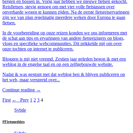
bergen en bossen in. Vorig jaar hebben we nieuwe fietsen gekocht.
Reisfietsen, stevig genoeg om met vier volle fietstassen over
onverharde wegen te kunnen rijden. Na de eerste fietsreiservaringen
zijn we van plan regelmatig meerdere weken door Europa te gaan
fietsen.
In de voorbereiding op onze reizen konden we ons informeren met
de schat aan tips en ervaringen van andere fietsreizigers op blogs,
vlogs en specifieke webcommunities. Dit prikkelde mij om over
onze tochten op internet te publiceren.
Bloggen is mij niet vreemd. Zestien jaar geleden begon ik met een
weblog in de engelse taal en op een zelfgebouwde website.
Nadat ik was gestopt met dat weblog ben ik blijven publiceren op
het web, maar verspreid over...
Continue reading →
First
← Prev
1
2
3
4
Svbtle
#Fietsnotities