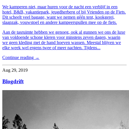
We kamperen niet, maar huren voor de nacht een verblijf in een
hotel, B&B, vakantiepark, jeugdherberg of bij Vrienden op de Fiets.
Dit scheelt veel bagage, want we nemen géén tent, kookgerei,
slaapzak, vouwstoel en andere kampeerspullen mee op de fiets.
Aan de tasruimte hebben we genoeg, ook al gunnen we ons de luxe
van voldoende schone kleren voor minstens zeven dagen, waarin
we geen kleding met de hand hoeven wassen. Meestal blijven we
elke week wel ergens twee of meer nachten. Tijdens...
Continue reading →
Aug 29, 2019
Blogdrift