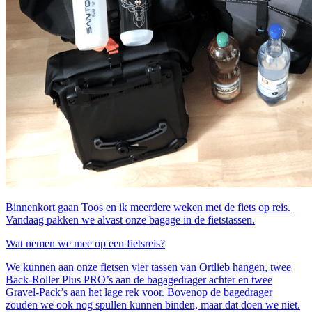
Binnenkort gaan Toos en ik meerdere weken met de fiets op reis.
Vandaag pakken we alvast onze bagage in de fietstassen.
Wat nemen we mee op een fietsreis?
We kunnen aan onze fietsen vier tassen van Ortlieb hangen, twee
Back-Roller Plus PRO’s aan de bagagedrager achter en twee
Gravel-Pack’s aan het lage rek voor. Bovenop de bagedrager
zouden we ook nog spullen kunnen binden, maar dat doen we niet.