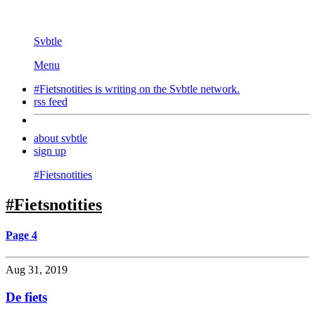
Svbtle
Menu
#Fietsnotities is writing on the
Svbtle
network.
rss feed
about svbtle
sign up
#Fietsnotities
#Fietsnotities
Page 4
Aug 31, 2019
De fiets